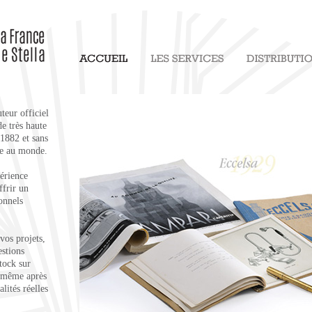
teur officiel
de très haute
 1882 et sans
ie au monde.
périence
ffrir un
onnels
 vos projets,
estions
stock sur
e même après
lités réelles